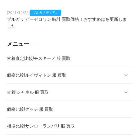
おすすめは
(2021/10/22)
ブルガリ ディア
ブルガリ ビーゼロワン 時計 買取価格！おすすめはを更新しま
ゴノ 買取価格！
おすすめは
した
メニュー
(2021/10/22)
セイコー アスト
セイコー ガランテ 買取価格！おすすめはを更新しました
ロン 買取価格！
おすすめは
古着査定比較!モスキーノ 服 買取
(2021/10/22)
セイコー アスト
価格比較!ルイヴィトン 服 買取
腕時計 買取 セイコー ルキア！おすすめはを更新しました
ロン 買取価格！
おすすめは
古着!シャネル 服 買取
ルイヴィトン スニーカー 買取 ! 買取強化は
価格比較!グッチ 服 買取
ルイヴィトン バッグ 買取 相場 ! 高く売るには
シャネル マトラッセ バッグ 買取価格 ! 高く売るには
相場比較!サンローランパリ 服 買取
ルイヴィトン タンブール 買取 ! 高く売るには
シャネル j12 クロノグラフ 買取 ! 高く売るには