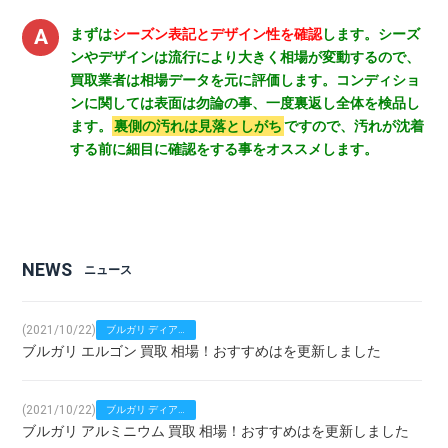
まずは
シーズン表記とデザイン性を確認
します。シーズ
ンやデザインは流行により大きく相場が変動するので、
買取業者は相場データを元に評価します。コンディショ
ンに関しては表面は勿論の事、一度裏返し全体を検品し
ます。
裏側の汚れは見落としがち
ですので、汚れが沈着
する前に細目に確認をする事をオススメします。
NEWS
ニュース
(2021/10/22)
ブルガリ ディア
ブルガリ エルゴン 買取 相場！おすすめはを更新しました
ゴノ 買取価格！
おすすめは
(2021/10/22)
ブルガリ ディア
ブルガリ アルミニウム 買取 相場！おすすめはを更新しました
ゴノ 買取価格！