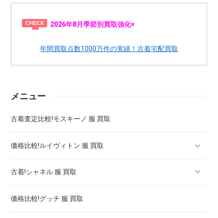
2026年8月季節別買取強化×
年間買取点数1000万件の実績！古着宅配買取
メニュー
古着査定比較!モスキーノ 服 買取
価格比較!ルイヴィトン 服 買取
古着!シャネル 服 買取
ルイヴィトン スニーカー 買取 ! 買取強化は
価格比較!グッチ 服 買取
ルイヴィトン バッグ 買取 相場 ! 高く売るには
シャネル マトラッセ バッグ 買取価格 ! 高く売るには