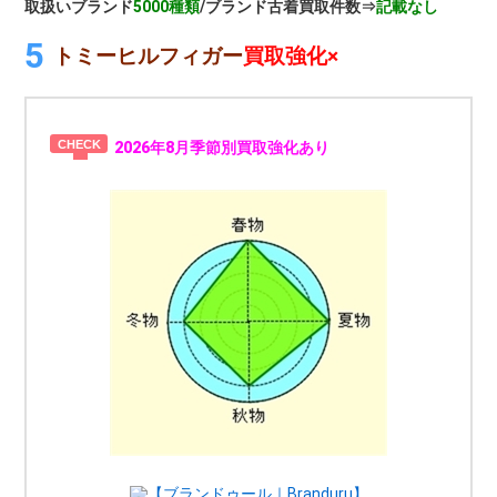
取扱いブランド
5000種類
/ブランド古着買取件数⇒
記載なし
トミーヒルフィガー
買取強化×
2026年8月季節別買取強化あり
【ブランドゥール｜Branduru】