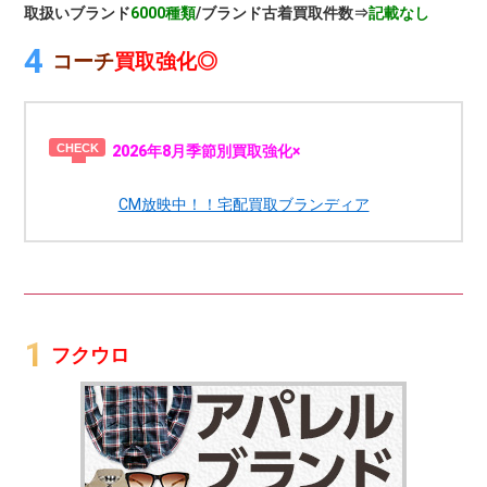
取扱いブランド
6000種類
/ブランド古着買取件数⇒
記載なし
コーチ
買取強化◎
2026年8月季節別買取強化×
CM放映中！！宅配買取ブランディア
フクウロ