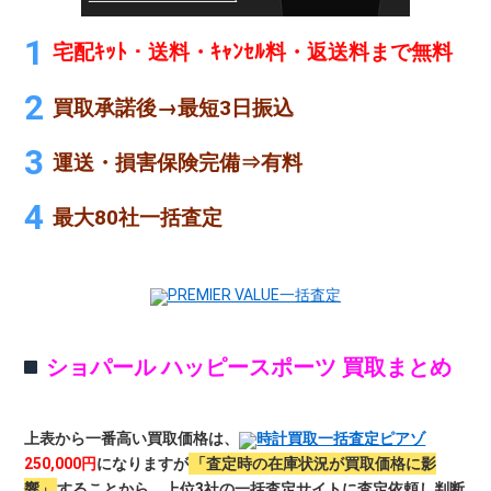
宅配ｷｯﾄ・送料・ｷｬﾝｾﾙ料・返送料まで無料
買取承諾後→最短3日振込
運送・損害保険完備⇒有料
最大80社一括査定
PREMIER VALUE一括査定
ショパール ハッピースポーツ 買取まとめ
上表から一番高い買取価格は、
時計買取一括査定ピアゾ
250,000円
になりますが
「査定時の在庫状況が買取価格に影
響」
することから、上位3社の一括査定サイトに査定依頼し判断