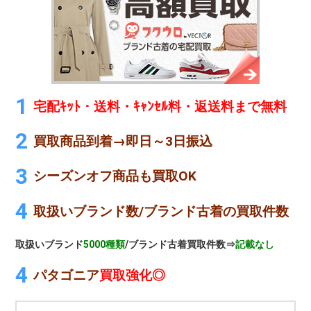
宅配ｷｯﾄ・送料・ｷｬﾝｾﾙ料・返送料まで無料
買取商品到着→即日～3日振込
シーズンオフ商品も買取OK
取扱いブランド数/ブランド古着の買取件数
取扱いブランド
5000種類
/ブランド古着買取件数⇒
記載なし
パタゴニア
買取強化◎